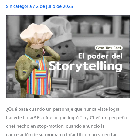
storytelling:
Sin categoría
/
2 de julio de 2025
Cómo
Tiny
Chef
conmovió
al
mundo
(y
revivió
su
show)
¿Qué pasa cuando un personaje que nunca viste logra
hacerte llorar? Eso fue lo que logró Tiny Chef, un pequeño
chef hecho en stop-motion, cuando anunció la
cancelación de su programa infantil con un video tan