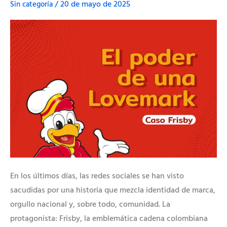
Sin categoría
/
20 de mayo de 2025
El
caso
de
“plagio”
que
encendió
las
redes
y
nos
deja
grandes
lecciones
En los últimos días, las redes sociales se han visto
de
sacudidas por una historia que mezcla identidad de marca,
marca
orgullo nacional y, sobre todo, comunidad. La
protagonista: Frisby, la emblemática cadena colombiana