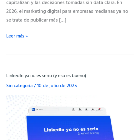
capitalizan y las decisiones tomadas sin data clara. En
2026, el marketing digital para empresas medianas ya no
se trata de publicar más […]
Leer más »
LinkedIn
LinkedIn ya no es serio (y eso es bueno)
ya
Sin categoría
/
10 de julio de 2025
no
es
serio
(y
eso
es
bueno)