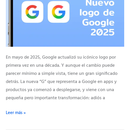
su
logo
después
de
10
años
En mayo de 2025, Google actualizó su icónico logo por
primera vez en una década. Y aunque el cambio puede
parecer mínimo a simple vista, tiene un gran significado
detrás. La nueva “G” que representa a Google en apps y
productos ya comenzó a desplegarse, y viene con una
pequeña pero importante transformación: adiós a
Leer más »