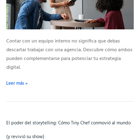
agencia
de
marketing
digital
puede
Contar con un equipo interno no significa que debas
hacer
descartar trabajar con una agencia. Descubre cómo ambos
por
pueden complementarse para potenciar tu estrategia
tu
digital.
empresa
Leer más »
El
El poder del storytelling: Cómo Tiny Chef conmovió al mundo
poder
del
(y revivió su show)