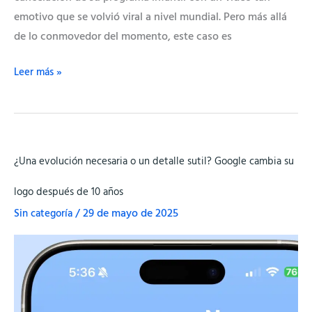
emotivo que se volvió viral a nivel mundial. Pero más allá
de lo conmovedor del momento, este caso es
Leer más »
¿Una
¿Una evolución necesaria o un detalle sutil? Google cambia su
evolución
necesaria
logo después de 10 años
o
Sin categoría
/
29 de mayo de 2025
un
detalle
sutil?
Google
cambia