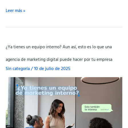
Leer más »
¿Ya
¿Ya tienes un equipo interno? Aun así, esto es lo que una
tienes
un
agencia de marketing digital puede hacer por tu empresa
equipo
Sin categoría
/
10 de julio de 2025
interno?
Aun
así,
esto
es
lo
que
una