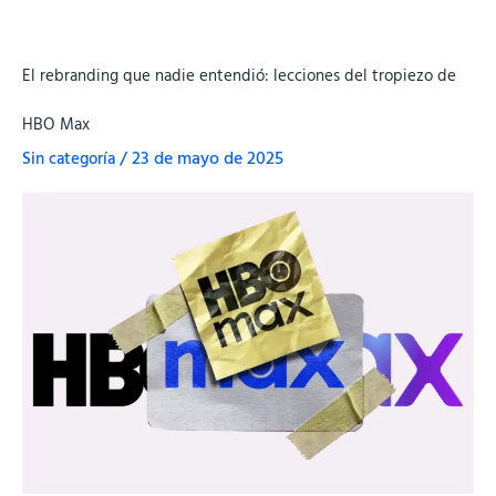
El
El rebranding que nadie entendió: lecciones del tropiezo de
rebranding
que
HBO Max
nadie
Sin categoría
/
23 de mayo de 2025
entendió:
lecciones
del
tropiezo
de
HBO
Max