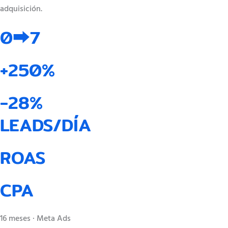
adquisición.
0⮕7
+250%
-28%
LEADS/DÍA
ROAS
CPA
16 meses · Meta Ads