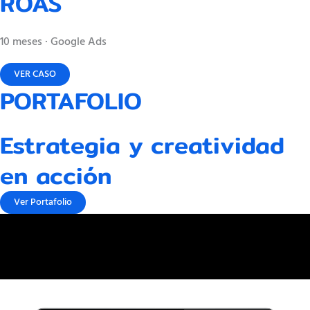
ROAS
10 meses · Google Ads
VER CASO
PORTAFOLIO
Estrategia y creatividad
en acción
Ver Portafolio